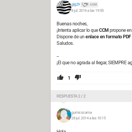
glg29
4 584
8 jul. 2014 a las 19:55
Buenas noches,
¡Intenta aplicar lo que
CCM
propone en
Dispone de un
enlace en formato PDF
Saludos.
--
¡El que no agrada al llegar, SIEMPRE ag
1
RESPUESTA 2 / 2
gumicocama
28 jul. 2014 a las 10:15
Hola,