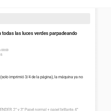
todas las luces verdes parpadeando
as 00:03
15
solo imprimió 3/4 de la página), la máquina ya no
NDER, 2° y 3° Papel normal + papel brillante, 4°