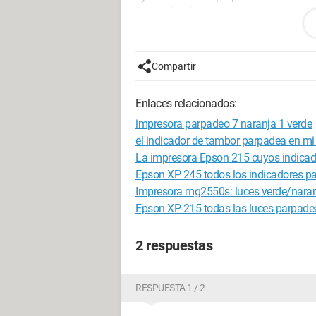
Ajustar la página.
2) 2 luces rojas parpadeando: 1° Error, 
3) Mensaje: Algunos elementos de la imp
documentación de su impresora.
Compartir
Mis acciones:
Enlaces relacionados:
1) Limpieza con alcohol de las 4 cabeza
NEGATIVO
impresora parpadeo 7 naranja 1 verde
2) Consulté la documentación de la im
el indicador de tambor parpadea en mi
3) Reinstalación de la impresora = re
La impresora Epson 215 cuyos indica
Epson XP 245 todos los indicadores p
Así que, ¿alguien podría ayudarme a r
Impresora mg2550s: luces verde/nara
Gracias por su ayuda
Epson XP-215 todas las luces parpade
Guy
2 respuestas
RESPUESTA 1 / 2