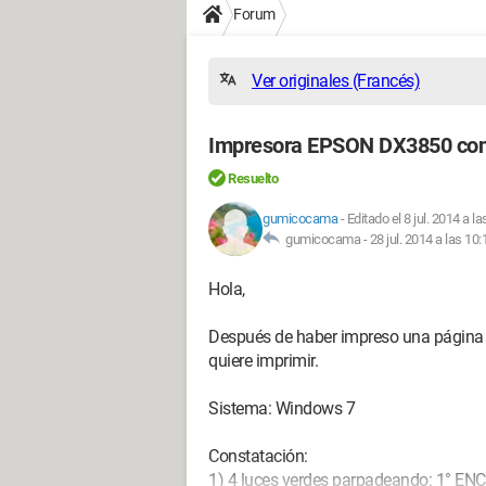
Forum
Ver originales (Francés)
Impresora EPSON DX3850 con 
Resuelto
gumicocama
-
Editado el 8 jul. 2014 a l
gumicocama -
28 jul. 2014 a las 10:
Hola,
Después de haber impreso una página (
quiere imprimir.
Sistema: Windows 7
Constatación:
1) 4 luces verdes parpadeando: 1° ENCE