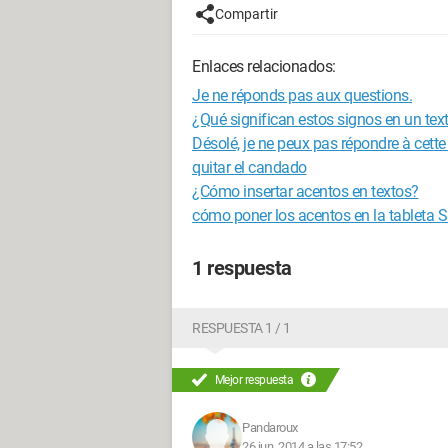
Compartir
Enlaces relacionados:
Je ne réponds pas aux questions.
¿Qué significan estos signos en un tex
Désolé, je ne peux pas répondre à cette
quitar el candado
¿Cómo insertar acentos en textos?
cómo poner los acentos en la tableta
1 respuesta
RESPUESTA 1 / 1
Mejor respuesta
Pandaroux
26 jun. 2014 a las 17:52