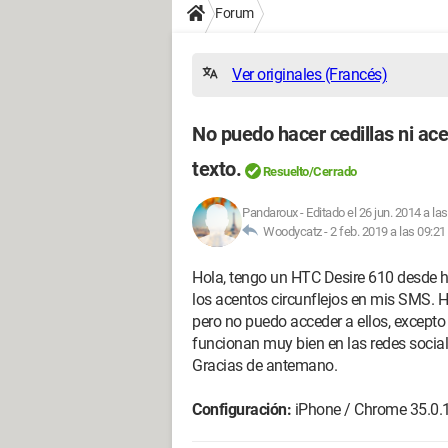
Forum
Ver originales (Francés)
No puedo hacer cedillas ni ac
texto.
Resuelto/Cerrado
Pandaroux
-
Editado el 26 jun. 2014 a la
Woodycatz -
2 feb. 2019 a las 09:21
Hola, tengo un HTC Desire 610 desde h
los acentos circunflejos en mis SMS. H
pero no puedo acceder a ellos, excep
funcionan muy bien en las redes socia
Gracias de antemano.
Configuración:
iPhone / Chrome 35.0.