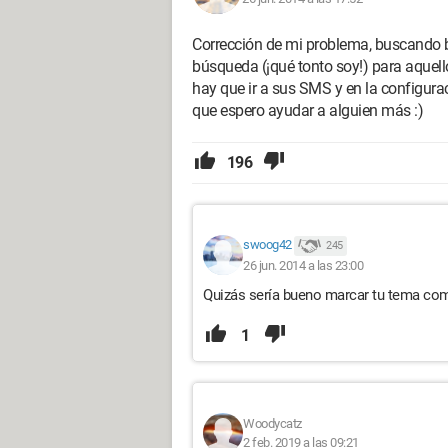
Corrección de mi problema, buscando 
búsqueda (¡qué tonto soy!) para aquell
hay que ir a sus SMS y en la configura
que espero ayudar a alguien más :)
196
swoog42
245
26 jun. 2014 a las 23:00
Quizás sería bueno marcar tu tema com
1
Woodycatz
2 feb. 2019 a las 09:21