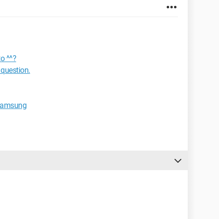
to ^^?
 question.
 Samsung