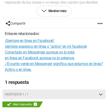
regresado de las clases y no tengo otra opción que decirles
que fue un error, no estaba en Facebook en ese momento.
Mostrar más
¿Por qué me ven conectado sin razón?
Compartir
Sospecho un hackeo, pero no he tenido problemas hasta
ahora.
Enlaces relacionados:
¿Tal vez un error de visualización de Facebook? No entiendo
¡Siempre en línea en Facebook!
muy bien...
siempre aparezco en línea o "activo" en mi facebook
¿Tienen alguna idea?
Conectado en Messenger aunque no lo esté.
en línea en Facebook aunque no lo estemos
¿El punto verde en Messenger significa que estamos en línea?
Activo o en línea.
1 respuesta
RESPUESTA 1 / 1
Mejor respuesta