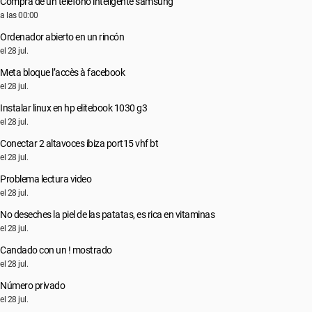
Compra de un teléfono inteligente samsung
a las 00:00
Ordenador abierto en un rincón
el 28 jul.
Meta bloque l’accès à facebook
el 28 jul.
Instalar linux en hp elitebook 1030 g3
el 28 jul.
Conectar 2 altavoces ibiza port15 vhf bt
el 28 jul.
Problema lectura video
el 28 jul.
No deseches la piel de las patatas, es rica en vitaminas
el 28 jul.
Candado con un ! mostrado
el 28 jul.
Número privado
el 28 jul.