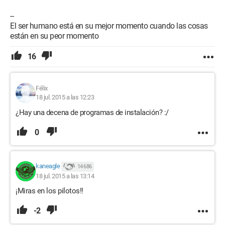
--
El ser humano está en su mejor momento cuando las cosas
están en su peor momento
16
Félix
18 jul. 2015 a las 12:23
¿Hay una decena de programas de instalación? :/
0
kaneagle
14 686
18 jul. 2015 a las 13:14
¡Miras en los pilotos!!
-2