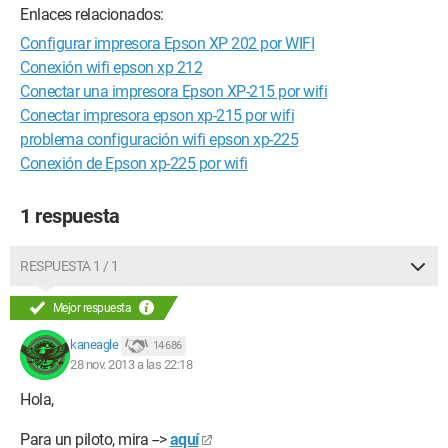
Enlaces relacionados:
Configurar impresora Epson XP 202 por WIFI
Conexión wifi epson xp 212
Conectar una impresora Epson XP-215 por wifi
Conectar impresora epson xp-215 por wifi
problema configuración wifi epson xp-225
Conexión de Epson xp-225 por wifi
1 respuesta
RESPUESTA 1 / 1
Mejor respuesta
kaneagle
14 686
28 nov. 2013 a las 22:18
Hola,
Para un piloto, mira -->
aquí