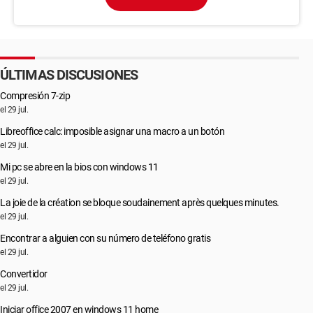
ÚLTIMAS DISCUSIONES
Compresión 7-zip
el 29 jul.
Libreoffice calc: imposible asignar una macro a un botón
el 29 jul.
Mi pc se abre en la bios con windows 11
el 29 jul.
La joie de la création se bloque soudainement après quelques minutes.
el 29 jul.
Encontrar a alguien con su número de teléfono gratis
el 29 jul.
Convertidor
el 29 jul.
Iniciar office 2007 en windows 11 home