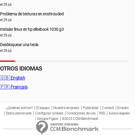
el 29 jul.
Problema de texturas en enshrouded
el 29 jul.
Instalar linux en hp elitebook 1030 g3
el 29 jul.
Desbloquear una tecla
el 29 jul.
OTROS IDIOMAS
🇬🇧
English
🇫🇷
Français
¿Quiénes somos?
El equipo
Nuestra empresa
Publicidad
Contact
Empleo
Datos personales
Configurar cookies
Condiciones de uso
RSS
Avisos legales
Groupe Figaro
©2025 CCM Benchmark