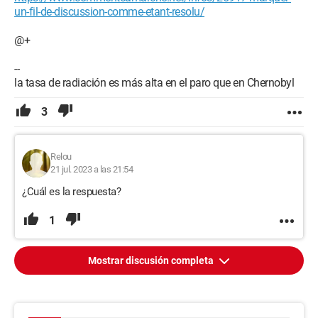
un-fil-de-discussion-comme-etant-resolu/
@+
--
la tasa de radiación es más alta en el paro que en Chernobyl
3
Relou
21 jul. 2023 a las 21:54
¿Cuál es la respuesta?
1
Mostrar discusión completa