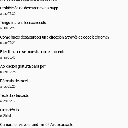
Prohibición de descargar whatsapp
a las 07:30
Tengo material desconocido
a las 07:22
Cómo hacer desaparecer una dirección a través de google chrome?
a las 07:21
Filezilla ya no se muestra correctamente.
a las 05:43
Aplicación gratuita para pdf
a las 02:25
Fórmula de excel
a las 02:20
Teclado atascado
a las 02:17
Dirección ip
el 26 jul.
Cámara de video brandt vm047c de cassette