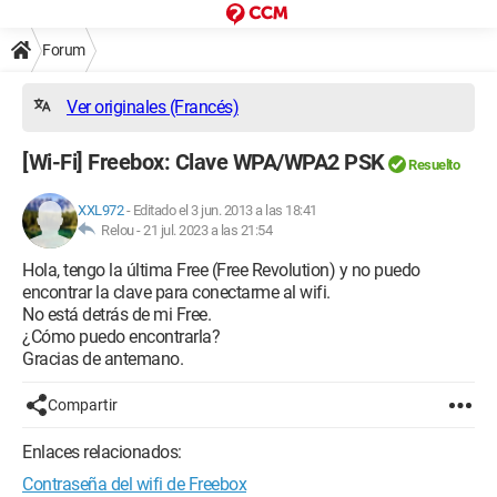
Forum
Ver originales (Francés)
[Wi-Fi] Freebox: Clave WPA/WPA2 PSK
Resuelto
XXL972
-
Editado el 3 jun. 2013 a las 18:41
Relou -
21 jul. 2023 a las 21:54
Hola, tengo la última Free (Free Revolution) y no puedo
encontrar la clave para conectarme al wifi.
No está detrás de mi Free.
¿Cómo puedo encontrarla?
Gracias de antemano.
Compartir
Enlaces relacionados:
Contraseña del wifi de Freebox