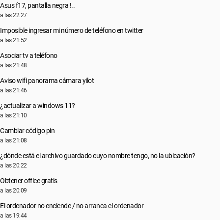
Asus f17, pantalla negra !..
a las 22:27
Imposible ingresar mi número de teléfono en twitter
a las 21:52
Asociar tv a teléfono
a las 21:48
Aviso wifi panorama cámara yilot
a las 21:46
¿actualizar a windows 11?
a las 21:10
Cambiar código pin
a las 21:08
¿dónde está el archivo guardado cuyo nombre tengo, no la ubicación?
a las 20:22
Obtener office gratis
a las 20:09
El ordenador no enciende / no arranca el ordenador
a las 19:44