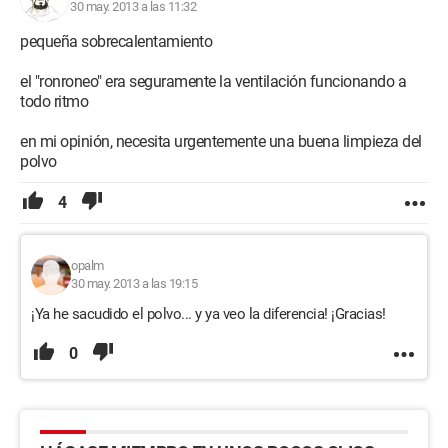
30 may. 2013 a las 11:32
pequeña sobrecalentamiento
el "ronroneo" era seguramente la ventilación funcionando a
todo ritmo
en mi opinión, necesita urgentemente una buena limpieza del
polvo
4
opalm
30 may. 2013 a las 19:15
¡Ya he sacudido el polvo... y ya veo la diferencia! ¡Gracias!
0