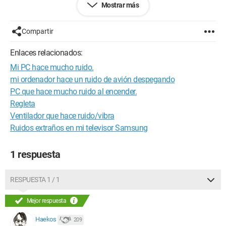
Mostrar más
volví al "modo normal". Apareció un mensaje de error que
decía lo siguiente: "Su controlador gráfico ha dejado de
funcionar correctamente."
Compartir
¿Alguien puede ayudarme?
Enlaces relacionados:
¡Muchas gracias!
Mi PC hace mucho ruido.
mi ordenador hace un ruido de avión despegando
PC que hace mucho ruido al encender.
Regleta
Ventilador que hace ruido/vibra
Ruidos extraños en mi televisor Samsung
1 respuesta
RESPUESTA 1 / 1
Mejor respuesta
Haekos
209