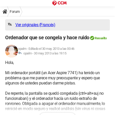
Forum
Ver originales (Francés)
Ordenador que se congela y hace ruido
Resuelto
opalm
-
Editado el 30 may. 2013 a las 00:46
opalm -
30 may. 2013 a las 19:15
Hola,
Mi ordenador portátil (un Acer Aspire 7741) ha tenido un
problema que me parece muy preocupante y espero que
algunos de ustedes puedan darme pistas.
De repente, la pantalla se quedó congelada (ctrl+alt+suj no
funcionaban) y el ordenador hacía un ruido extraño de
ronroneo. Obligada a apagar el ordenador manualmente, lo
reinicié en modo seguro y realicé análisis (sin virus ni cosas
raras)... El problema no ha (todavía) reaparecido y cuando