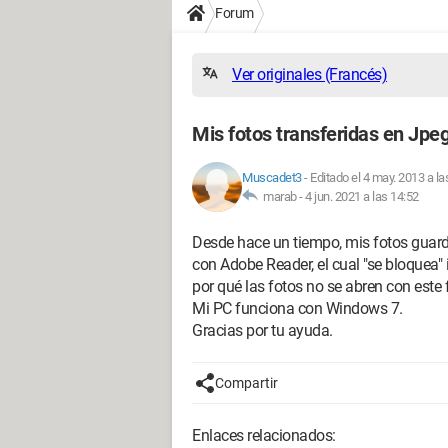
Forum
Ver originales (Francés)
Mis fotos transferidas en Jpe
Muscadet3
-
Editado el 4 may. 2013 a la
marab -
4 jun. 2021 a las 14:52
Desde hace un tiempo, mis fotos guar
con Adobe Reader, el cual "se bloquea
por qué las fotos no se abren con este
Mi PC funciona con Windows 7.
Gracias por tu ayuda.
Compartir
Enlaces relacionados: