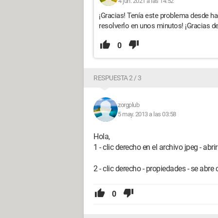
4 jun. 2021 a las 14:52
¡Gracias! Tenía este problema desde ha
resolverlo en unos minutos! ¡Gracias de
0
RESPUESTA 2 / 3
zorgplub
5 may. 2013 a las 03:58
Hola,
1 - clic derecho en el archivo jpeg - abr
2 - clic derecho - propiedades - se abre 
0