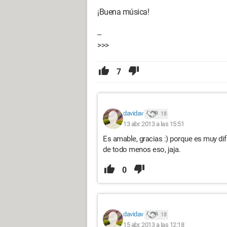
¡Buena música!
--
>>>
7
davidav
18
13 abr. 2013 a las 15:51
Es amable, gracias :) porque es muy dif
de todo menos eso, jaja.
0
davidav
18
15 abr. 2013 a las 12:18