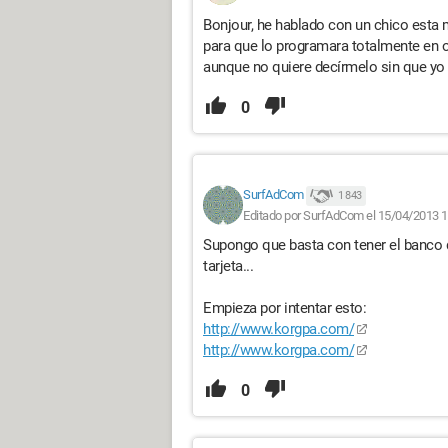
Bonjour, he hablado con un chico esta 
para que lo programara totalmente en or
aunque no quiere decírmelo sin que yo 
0
SurfAdCom
1 843
Editado por SurfAdCom el 15/04/2013 1
Supongo que basta con tener el banco d
tarjeta...
Empieza por intentar esto:
http://www.korgpa.com/
http://www.korgpa.com/
0