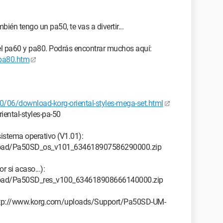
bién tengo un pa50, te vas a divertir...
del pa60 y pa80. Podrás encontrar muchos aquí:
pa80.htm
0/06/download-korg-oriental-styles-mega-set.html
ental-styles-pa-50
 sistema operativo (V1.01):
load/Pa50SD_os_v101_634618907586290000.zip
r si acaso...):
load/Pa50SD_res_v100_634618908666140000.zip
: http://www.korg.com/uploads/Support/Pa50SD-UM-