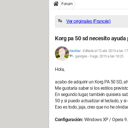
Forum
Ver originales (Francés)
Korg pa 50 sd necesito ayuda 
davidav
-
Editado el 12 abr. 2013 a las 17
georges -
9 ago. 2015 a las 18:23
Hola,
acabo de adquirir un Korg PA 50 SD, a
Me gustaría saber si los estilos previs
En segundo lugar, también quisiera sab
50 y si puedo actualizar el teclado, y s
Eso es todo, jaja, creo que no he olvid
Configuración:
Windows XP / Opera 9