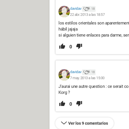
davidav
18
22 abr. 2013 a las 18:57
los estilos orientales son aparentement
hábil jajaja
si alguien tiene enlaces para darme, serí
0
davidav
18
7 may. 2013 a las 15:00
J'aurai une autre question : ce serait 
Korg ?
0
Ver los 9 comentarios