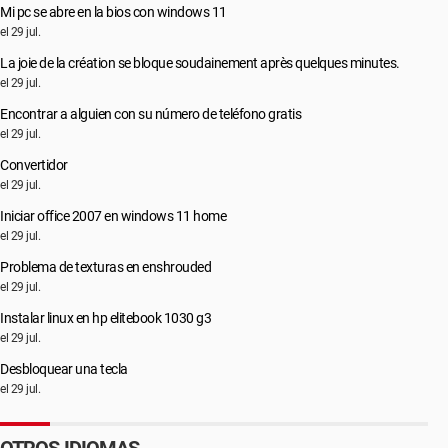
Mi pc se abre en la bios con windows 11
el 29 jul.
La joie de la création se bloque soudainement après quelques minutes.
el 29 jul.
Encontrar a alguien con su número de teléfono gratis
el 29 jul.
Convertidor
el 29 jul.
Iniciar office 2007 en windows 11 home
el 29 jul.
Problema de texturas en enshrouded
el 29 jul.
Instalar linux en hp elitebook 1030 g3
el 29 jul.
Desbloquear una tecla
el 29 jul.