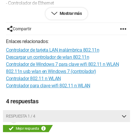
- Controlador de Ethernet
Mostrar más
He probado diferentes métodos que encontré en Internet,
como instalar el controlador de LAN disponible en el sitio de
Acer para mi PC, pero no funciona.
Compartir
¿Podrían ayudarme, por favor? Porque estoy atrapado.
Enlaces relacionados:
Si les falta información, se las proporcionaré según sus
Controlador de tarjeta LAN inalámbrica 802.11n
necesidades...
Descargar un controlador de wlan 802.11n
Gracias de antemano
Controlador de Windows 7 para clave wifi 802.11 n WLAN
802.11n usb wlan en Windows 7 (controlador)
Romain
Controlador 802.11 n WLAN
Controlador para clave wifi 802.11 n WLAN
Configuración:
Windows 7 / Chrome 26.0.1410.43
4 respuestas
RESPUESTA 1 / 4
Mejor respuesta