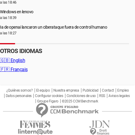
a las 18:46
Windows en lenovo
a las 18:39
Ia de openai lancaron un ciberataque fuera de control humano
a las 18:27
OTROS IDIOMAS
🇬🇧
English
🇫🇷
Français
¿Quiénes somos?
El equipo
Nuestra empresa
Publicidad
Contact
Empleo
Datos personales
Configurar cookies
Condiciones de uso
RSS
Avisos legales
Groupe Figaro
©2025 CCM Benchmark