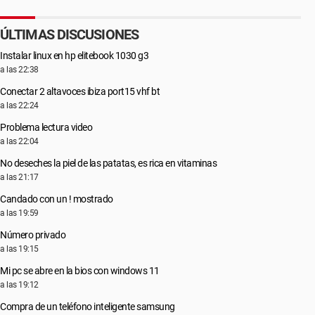
ÚLTIMAS DISCUSIONES
Instalar linux en hp elitebook 1030 g3
a las 22:38
Conectar 2 altavoces ibiza port15 vhf bt
a las 22:24
Problema lectura video
a las 22:04
No deseches la piel de las patatas, es rica en vitaminas
a las 21:17
Candado con un ! mostrado
a las 19:59
Número privado
a las 19:15
Mi pc se abre en la bios con windows 11
a las 19:12
Compra de un teléfono inteligente samsung