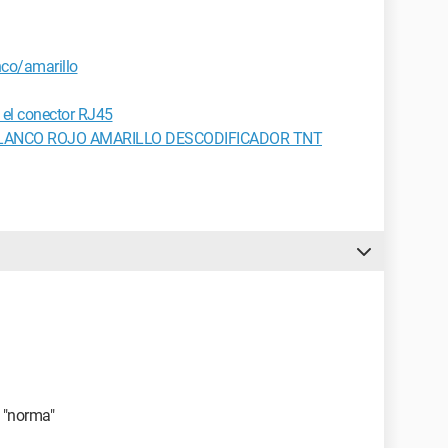
nco/amarillo
 el conector RJ45
LANCO ROJO AMARILLO DESCODIFICADOR TNT
a "norma"