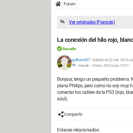
Forum
Ver originales (Francés)
La conexión del hilo rojo, blanc
Resuelto
guilhem007
-
Editado el 22 mar. 2013 a l
maude -
10 ene. 2016 a las 13:57
Bonjour, tengo un pequeño problema. M
plana Philips, pero como no soy muy 
conectar los cables de la PS3 (rojo, bla
azul).
Compartir
Enlaces relacionados: