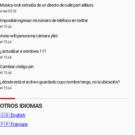
Música rock extraída de un directo de nulle part ailleurs
a las 05:32
Imposible ingresar mi número de teléfono en twitter
el 15 jul.
Aviso wifi panorama cámara yilot
el 15 jul.
¿actualizar a windows 11?
el 15 jul.
Cambiar código pin
el 15 jul.
¿dónde está el archivo guardado cuyo nombre tengo, no la ubicación?
el 15 jul.
OTROS IDIOMAS
🇬🇧
English
🇫🇷
Français