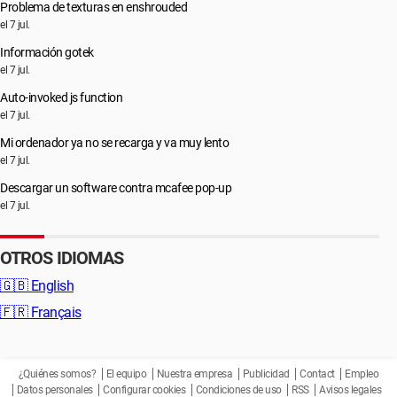
Problema de texturas en enshrouded
el 7 jul.
Información gotek
el 7 jul.
Auto-invoked js function
el 7 jul.
Mi ordenador ya no se recarga y va muy lento
el 7 jul.
Descargar un software contra mcafee pop-up
el 7 jul.
OTROS IDIOMAS
🇬🇧
English
🇫🇷
Français
¿Quiénes somos?
El equipo
Nuestra empresa
Publicidad
Contact
Empleo
Datos personales
Configurar cookies
Condiciones de uso
RSS
Avisos legales