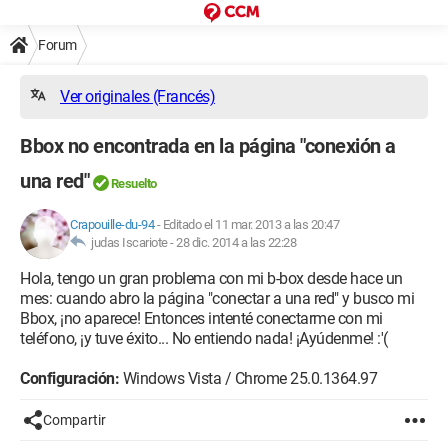
Forum
Ver originales (Francés)
Bbox no encontrada en la página "conexión a
una red"
Resuelto
Crapouille-du-94
-
Editado el 11 mar. 2013 a las 20:47
judas Iscariote -
28 dic. 2014 a las 22:28
Hola, tengo un gran problema con mi b-box desde hace un
mes: cuando abro la página "conectar a una red" y busco mi
Bbox, ¡no aparece! Entonces intenté conectarme con mi
teléfono, ¡y tuve éxito... No entiendo nada! ¡Ayúdenme! :'(
Configuración:
Windows Vista / Chrome 25.0.1364.97
Compartir