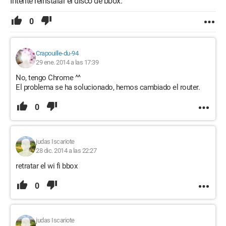
Intente reinstalar el disco de bbox.
0
Crapouille-du-94
29 ene. 2014 a las 17:39
No, tengo Chrome ^^
El problema se ha solucionado, hemos cambiado el router.
0
judas Iscariote
28 dic. 2014 a las 22:27
retratar el wi fi bbox
0
judas Iscariote