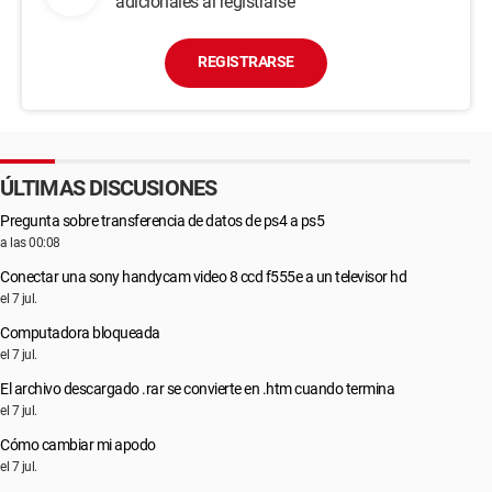
adicionales al registrarse
REGISTRARSE
ÚLTIMAS DISCUSIONES
Pregunta sobre transferencia de datos de ps4 a ps5
a las 00:08
Conectar una sony handycam video 8 ccd f555e a un televisor hd
el 7 jul.
Computadora bloqueada
el 7 jul.
El archivo descargado .rar se convierte en .htm cuando termina
el 7 jul.
Cómo cambiar mi apodo
el 7 jul.