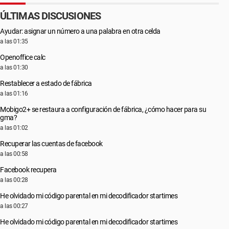
ÚLTIMAS DISCUSIONES
Ayudar: asignar un número a una palabra en otra celda
a las 01:35
Openoffice calc
a las 01:30
Restablecer a estado de fábrica
a las 01:16
Mobigo2+ se restaura a configuración de fábrica, ¿cómo hacer para su
gma?
a las 01:02
Recuperar las cuentas de facebook
a las 00:58
Facebook recupera
a las 00:28
He olvidado mi código parental en mi decodificador startimes
a las 00:27
He olvidado mi código parental en mi decodificador startimes