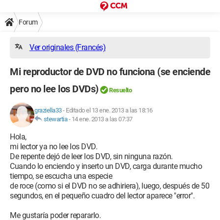
Forum
Ver originales (Francés)
Mi reproductor de DVD no funciona (se enciende
pero no lee los DVDs)
Resuelto
graziella33
-
Editado el 13 ene. 2013 a las 18:16
stewartia
-
14 ene. 2013 a las 07:37
Hola,
mi lector ya no lee los DVD.
De repente dejó de leer los DVD, sin ninguna razón.
Cuando lo enciendo y inserto un DVD, carga durante mucho
tiempo, se escucha una especie
de roce (como si el DVD no se adhiriera), luego, después de 50
segundos, en el pequeño cuadro del lector aparece "error".
Me gustaría poder repararlo.