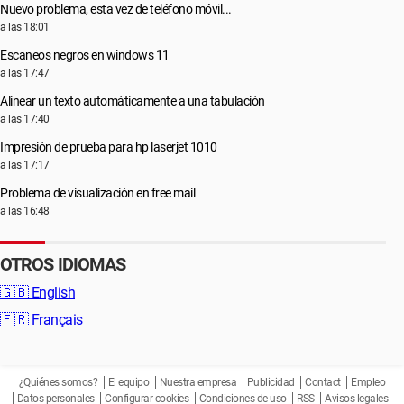
Nuevo problema, esta vez de teléfono móvil...
a las 18:01
Escaneos negros en windows 11
a las 17:47
Alinear un texto automáticamente a una tabulación
a las 17:40
Impresión de prueba para hp laserjet 1010
a las 17:17
Problema de visualización en free mail
a las 16:48
OTROS IDIOMAS
🇬🇧
English
🇫🇷
Français
¿Quiénes somos?
El equipo
Nuestra empresa
Publicidad
Contact
Empleo
Datos personales
Configurar cookies
Condiciones de uso
RSS
Avisos legales