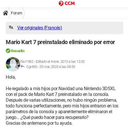
Forum
Ver originales (Francés)
Mario Kart 7 preinstalado eliminado por error
Resuelto
flav1982
-
Editado el 4 ene. 2013 a las 12:02
Cgnt90 -
25 mar. 2023 a las 08:53
Hola,
He regalado a mis hijos por Navidad una Nintendo 3DSXL
con el pack de Mario Kart 7 preinstalado en la consola.
Después de varias utilizaciones, no hubo ningún problema,
todo funciona perfectamente, pero mis hijos entraron en los
parámetros de la consola y aparentemente eliminaron el
juego... ¿Qué puedo hacer para recuperarlo?
Gracias de antemano por tu ayuda.