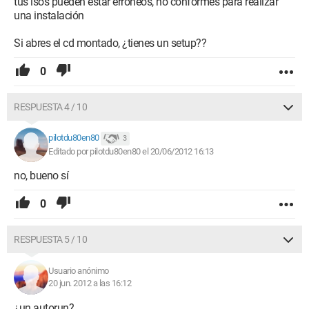
tus isos pueden estar erróneos, no conformes para realizar
una instalación
Si abres el cd montado, ¿tienes un setup??
0
RESPUESTA 4 / 10
pilotdu80en80
3
Editado por pilotdu80en80 el 20/06/2012 16:13
no, bueno sí
0
RESPUESTA 5 / 10
Usuario anónimo
20 jun. 2012 a las 16:12
¿un autorun?