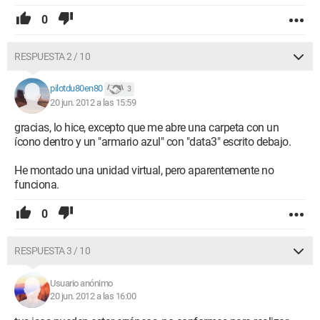
0
RESPUESTA 2 / 10
pilotdu80en80
3
20 jun. 2012 a las 15:59
gracias, lo hice, excepto que me abre una carpeta con un
ícono dentro y un "armario azul" con "data3" escrito debajo.
He montado una unidad virtual, pero aparentemente no
funciona.
0
RESPUESTA 3 / 10
Usuario anónimo
20 jun. 2012 a las 16:00