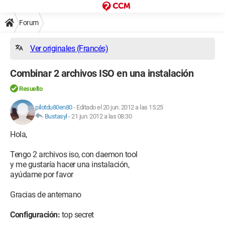
Forum
Ver originales (Francés)
Combinar 2 archivos ISO en una instalación
Resuelto
pilotdu80en80
-
Editado el 20 jun. 2012 a las 15:25
Bustasyl
-
21 jun. 2012 a las 08:30
Hola,
Tengo 2 archivos iso, con daemon tool
y me gustaría hacer una instalación,
ayúdame por favor
Gracias de antemano
Configuración:
top secret