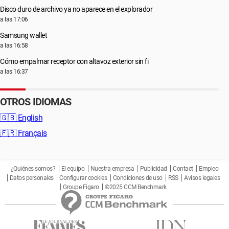
Disco duro de archivo ya no aparece en el explorador
a las 17:06
Samsung wallet
a las 16:58
Cómo empalmar receptor con altavoz exterior sin fi
a las 16:37
OTROS IDIOMAS
🇬🇧
English
🇫🇷
Français
¿Quiénes somos?
El equipo
Nuestra empresa
Publicidad
Contact
Empleo
Datos personales
Configurar cookies
Condiciones de uso
RSS
Avisos legales
Groupe Figaro
©2025 CCM Benchmark