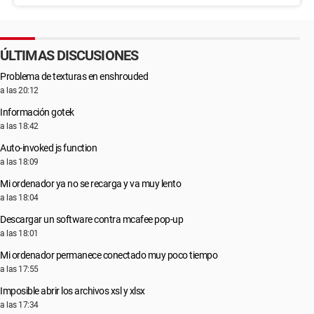
ÚLTIMAS DISCUSIONES
Problema de texturas en enshrouded
a las 20:12
Información gotek
a las 18:42
Auto-invoked js function
a las 18:09
Mi ordenador ya no se recarga y va muy lento
a las 18:04
Descargar un software contra mcafee pop-up
a las 18:01
Mi ordenador permanece conectado muy poco tiempo
a las 17:55
Imposible abrir los archivos xsl y xlsx
a las 17:34