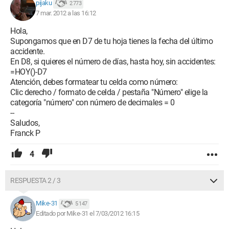
pijaku
2 773
7 mar. 2012 a las 16:12
Hola,
Supongamos que en D7 de tu hoja tienes la fecha del último
accidente.
En D8, si quieres el número de días, hasta hoy, sin accidentes:
=HOY()-D7
Atención, debes formatear tu celda como número:
Clic derecho / formato de celda / pestaña "Número" elige la
categoría "número" con número de decimales = 0
--
Saludos,
Franck P
4
RESPUESTA 2 / 3
Mike-31
5 147
Editado por Mike-31 el 7/03/2012 16:15