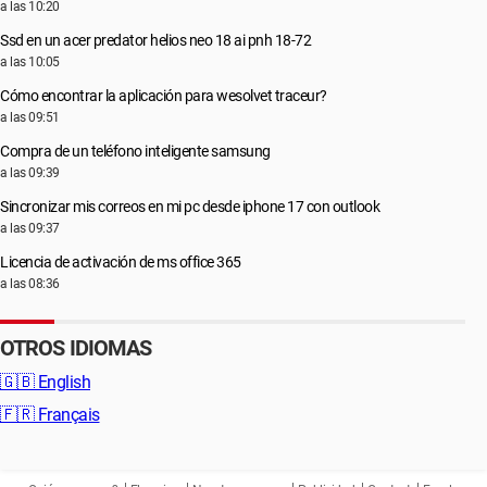
a las 10:20
Ssd en un acer predator helios neo 18 ai pnh 18-72
a las 10:05
Cómo encontrar la aplicación para wesolvet traceur?
a las 09:51
Compra de un teléfono inteligente samsung
a las 09:39
Sincronizar mis correos en mi pc desde iphone 17 con outlook
a las 09:37
Licencia de activación de ms office 365
a las 08:36
OTROS IDIOMAS
🇬🇧
English
🇫🇷
Français