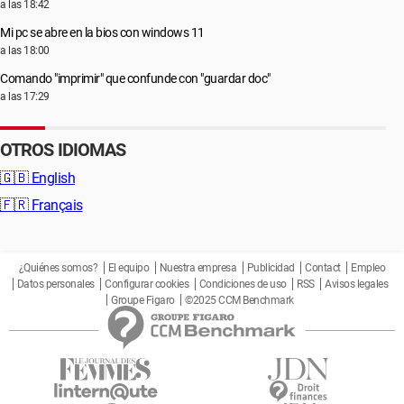
a las 18:42
Mi pc se abre en la bios con windows 11
a las 18:00
Comando "imprimir" que confunde con "guardar doc"
a las 17:29
OTROS IDIOMAS
🇬🇧
English
🇫🇷
Français
¿Quiénes somos?
El equipo
Nuestra empresa
Publicidad
Contact
Empleo
Datos personales
Configurar cookies
Condiciones de uso
RSS
Avisos legales
Groupe Figaro
©2025 CCM Benchmark