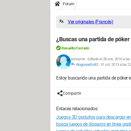
Forum
Ver originales (Francés)
¿Buscas una partida de póker e
Resuelto/Cerrado
anonyme
-
Editado el 28 ene. 2010 a las
BogosseDu92
-
31 oct. 2013 a las 2
Estoy buscando una partida de póker en 
Compartir
Enlaces relacionados:
Juegos 3D gratuitos para descargar en
busca juegos de disparos en línea grat