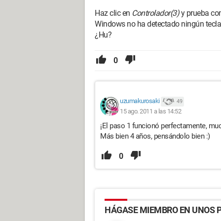
Haz clic en
Controlador(3)
y prueba con
Windows no ha detectado ningún teclad
¿Hu?
0
uzumakurosaki
49
15 ago. 2011 a las 14:52
¡El paso 1 funcionó perfectamente, mu
Más bien 4 años, pensándolo bien :)
0
HÁGASE MIEMBRO EN UNOS P