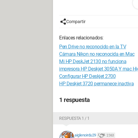
Estoy un poco corto de ideas...
Gracias por sus respuestas.
Compartir
Configuración:
Mac OS X / Safari 535.
Enlaces relacionados:
Pen Drive no reconocido en la TV
Cámara Nikon no reconocida en Mac
Mi HP DeskJet 2130 no funciona
impresora HP Deskjet 3050A Y mac Hig
Configurar HP Deskjet 2700
HP Deskjet 3720 permanece inactiva
1 respuesta
RESPUESTA 1 / 1
aiglenoirdu29
2 363