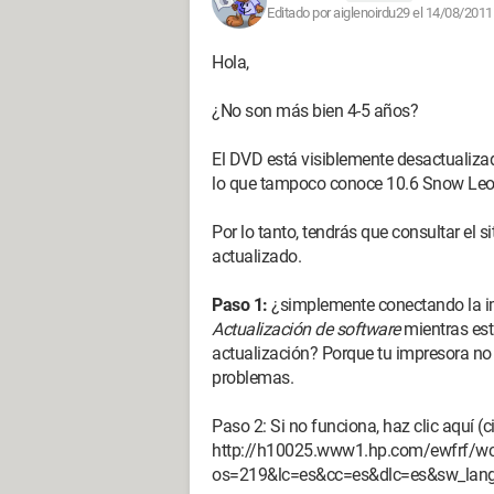
Editado por aiglenoirdu29 el 14/08/2011
Hola,
¿No son más bien 4-5 años?
El DVD está visiblemente desactualiza
lo que tampoco conoce 10.6 Snow Leop
Por lo tanto, tendrás que consultar el s
actualizado.
Paso 1:
¿simplemente conectando la i
Actualización de software
mientras est
actualización? Porque tu impresora no
problemas.
Paso 2: Si no funciona, haz clic aquí (ci
http://h10025.www1.hp.com/ewfrf/wc
os=219&lc=es&cc=es&dlc=es&sw_la