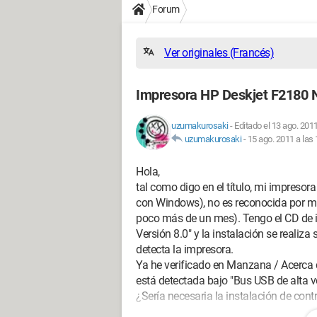
Forum
Ver originales (Francés)
Impresora HP Deskjet F2180 
uzumakurosaki
-
Editado el 13 ago. 2011
uzumakurosaki
-
15 ago. 2011 a las 
Hola,
tal como digo en el título, mi impreso
con Windows), no es reconocida por m
poco más de un mes). Tengo el CD de i
Versión 8.0" y la instalación se realiza
detecta la impresora.
Ya he verificado en Manzana / Acerca
está detectada bajo "Bus USB de alta v
¿Sería necesaria la instalación de cont