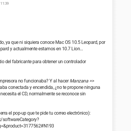
 11:39
do, ya que ni siquiera conoce Mac OS 10.5 Leopard, por
ard y actualmente estamos en 10.7 Lion...
itio del fabricante para obtener un controlador
mpresora no funcionaba? Y al hacer
Manzana =>
aba conectada y encendida, ¿no te propone ninguna
 necesita el CD, normalmente se reconoce sin
erra el pop-up que te pide tu correo electrónico):
/softwareCategory?
ng=&product=3177562#N193