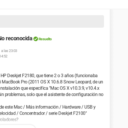
No reconocida
Resuelto
 a las 23:03
14:52
ra HP Deskjet F2180, que tiene 2 o 3 años (funcionaba
i MacBook Pro (2011 OS X 10.6.8 Snow Leopard, de un
nstalación que especifica "Mac OS X v10.3.9, v10.4.x
 sin problemas, solo que el asistente de configuración no
 de este Mac / Más información / Hardware / USB y
elocidad / Concentrador / serie Deskjet F2100"
roladores?