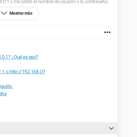
.0.1 y me piden el nombre de usuario y la contraseña.
Mostrar más
logins por defecto... sabiendo que admin y password
ifi... si puede ayudar. Gracias de antemano.
8.0.1? ¿Qué es eso?
.1 o http://192.168.I.I?
mbrico 108 Mbit/s WG111T
guirlo.
seña