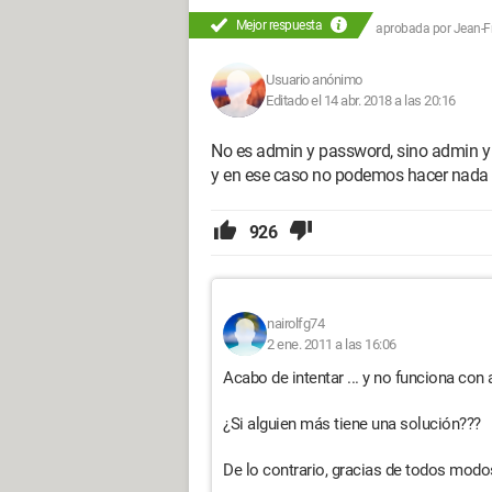
Mejor respuesta
aprobada por
Jean-Fr
Usuario anónimo
Editado el 14 abr. 2018 a las 20:16
No es admin y password, sino admin 
y en ese caso no podemos hacer nada p
926
nairolfg74
2 ene. 2011 a las 16:06
Acabo de intentar ... y no funciona con 
¿Si alguien más tiene una solución???
De lo contrario, gracias de todos modo