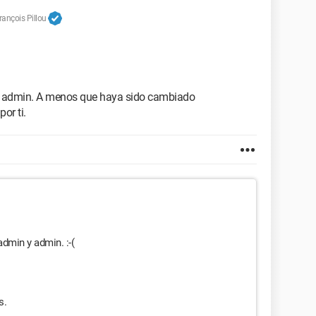
ançois Pillou
y admin. A menos que haya sido cambiado
or ti.
admin y admin. :-(
s.