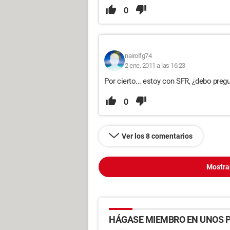
0
nairolfg74
2 ene. 2011 a las 16:23
Por cierto... estoy con SFR, ¿debo preg
0
Ver los 8 comentarios
Mostra
HÁGASE MIEMBRO EN UNOS P