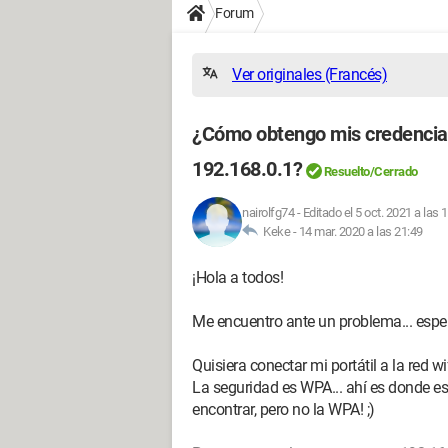
Forum
Ver originales (Francés)
¿Cómo obtengo mis credencial
192.168.0.1?
Resuelto/Cerrado
nairolfg74
-
Editado el 5 oct. 2021 a las 
Keke -
14 mar. 2020 a las 21:49
¡Hola a todos!
Me encuentro ante un problema... esp
Quisiera conectar mi portátil a la red wi
La seguridad es WPA... ahí es donde est
encontrar, pero no la WPA! ;)