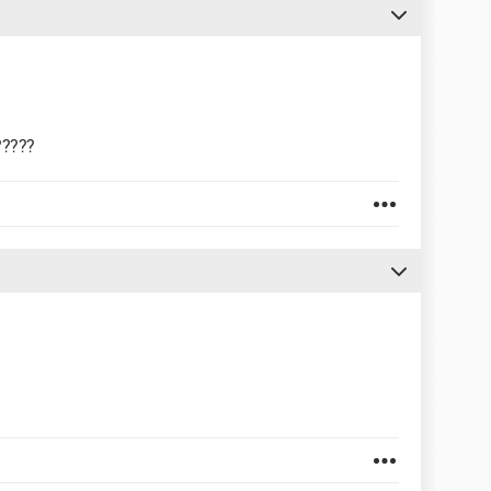
?????