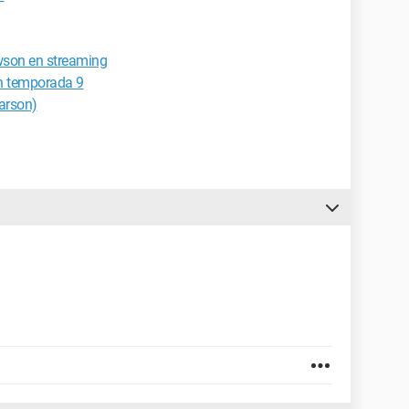
wson en streaming
ón temporada 9
Larson)