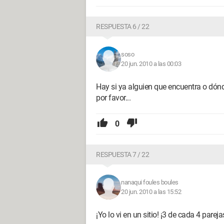
RESPUESTA 6 / 22
soso
20 jun. 2010 a las 00:03
Hay si ya alguien que encuentra o dónd
por favor...
0
RESPUESTA 7 / 22
nanaqui foules boules
20 jun. 2010 a las 15:52
¡Yo lo vi en un sitio! ¡3 de cada 4 parej