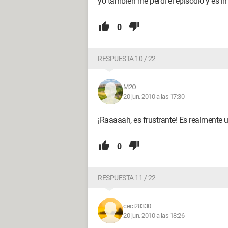
yo también me perdí el episodio y es im
0
RESPUESTA 10 / 22
M2O
20 jun. 2010 a las 17:30
¡Raaaaah, es frustrante! Es realmente 
0
RESPUESTA 11 / 22
ceci28330
20 jun. 2010 a las 18:26