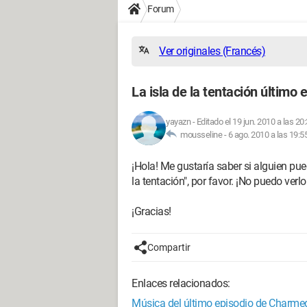
Forum
Ver originales (Francés)
La isla de la tentación último e
yayazn
-
Editado el 19 jun. 2010 a las 20
mousseline -
6 ago. 2010 a las 19:5
¡Hola! Me gustaría saber si alguien pue
la tentación", por favor. ¡No puedo verlo
¡Gracias!
Compartir
Enlaces relacionados:
Música del último episodio de Charme