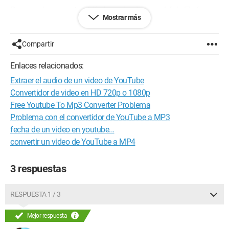
Para que lo sepan, también he revisado la caché de Firefox
Mostrar más
para ver si encontraba un archivo correspondiente a uno de
los videos, pero nada...
Compartir
Así que, si alguien pudiera ayudarme sería genial :-P !
Gracias ;-)
Enlaces relacionados:
Extraer el audio de un video de YouTube
Configuración:
HP Pavilion dv6700 Notebook PC
Convertidor de video en HD 720p o 1080p
config :
Free Youtube To Mp3 Converter Problema
Problema con el convertidor de YouTube a MP3
AMD Turion 64 X2 Mobile Technology TL-60 2.00 GHz
fecha de un video en youtube...
3,00 Go de Ram
convertir un video de YouTube a MP4
NVIDIA GeForce 8400M GS
Sistema operativo : Windows 7 64 bits
3 respuestas
Navegador de Internet : Mozilla Firefox
RESPUESTA 1 / 3
Mejor respuesta