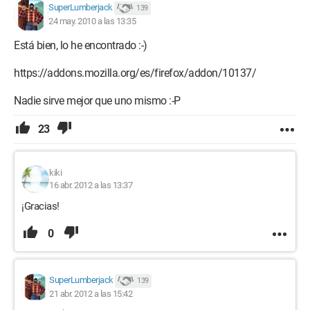
SuperLumberjack
139
24 may. 2010 a las 13:35
Está bien, lo he encontrado :-)
https://addons.mozilla.org/es/firefox/addon/10137/
Nadie sirve mejor que uno mismo :-P
23
kiki
16 abr. 2012 a las 13:37
¡Gracias!
0
SuperLumberjack
139
21 abr. 2012 a las 15:42