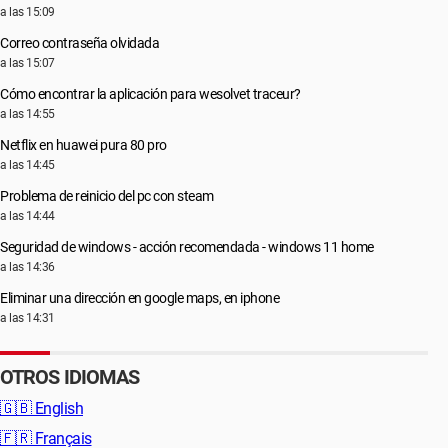
a las 15:09
Correo contraseña olvidada
a las 15:07
Cómo encontrar la aplicación para wesolvet traceur?
a las 14:55
Netflix en huawei pura 80 pro
a las 14:45
Problema de reinicio del pc con steam
a las 14:44
Seguridad de windows - acción recomendada - windows 11 home
a las 14:36
Eliminar una dirección en google maps, en iphone
a las 14:31
OTROS IDIOMAS
🇬🇧
English
🇫🇷
Français