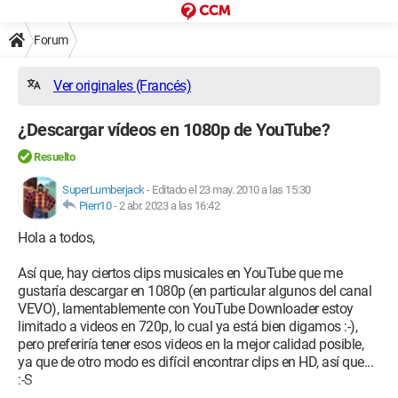
Forum
Ver originales (Francés)
¿Descargar vídeos en 1080p de YouTube?
Resuelto
SuperLumberjack
-
Editado el 23 may. 2010 a las 15:30
Pierr10
-
2 abr. 2023 a las 16:42
Hola a todos,
Así que, hay ciertos clips musicales en YouTube que me
gustaría descargar en 1080p (en particular algunos del canal
VEVO), lamentablemente con YouTube Downloader estoy
limitado a videos en 720p, lo cual ya está bien digamos :-),
pero preferiría tener esos videos en la mejor calidad posible,
ya que de otro modo es difícil encontrar clips en HD, así que...
:-S