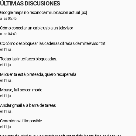
ÚLTIMAS DISCUSIONES
Google maps no reconoce mi ubicación actual [pc]
a las 05:45
Cómo conectar un cable usb a un televisor
a las 04:49
Cc cómo desbloquear las cadenas cifradas de mi televisor tnt
el 11 jul.
Todas las interfaces bloqueadas.
el 11 jul.
Mi cuenta está pirateada, quiero recuperarla
el 11 jul.
Mouse, full-screen mode
el 11 jul.
Anclar gmail a la barra de tareas
el 11 jul.
Conexión wi-fi imposible
el 11 jul.