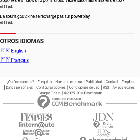
Soporte de windows 10 por microsoft extendido hasta finales de 2027
el 11 jul.
La souris g502 x ne se recharge pas sur powerplay
el 11 jul.
OTROS IDIOMAS
🇬🇧
English
🇫🇷
Français
¿Quiénes somos?
El equipo
Nuestra empresa
Publicidad
Contact
Empleo
Datos personales
Configurar cookies
Condiciones de uso
RSS
Avisos legales
Groupe Figaro
©2025 CCM Benchmark