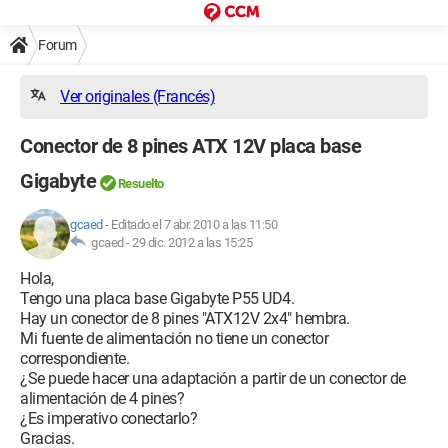
Forum
Ver originales (Francés)
Conector de 8 pines ATX 12V placa base
Gigabyte
Resuelto
gcaed
-
Editado el 7 abr. 2010 a las 11:50
gcaed -
29 dic. 2012 a las 15:25
Hola,
Tengo una placa base Gigabyte P55 UD4.
Hay un conector de 8 pines "ATX12V 2x4" hembra.
Mi fuente de alimentación no tiene un conector
correspondiente.
¿Se puede hacer una adaptación a partir de un conector de
alimentación de 4 pines?
¿Es imperativo conectarlo?
Gracias.