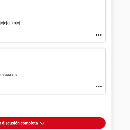
ajajajajajaj
ciassssss
r discusión completa