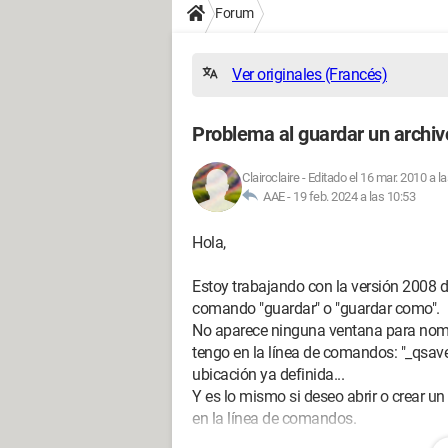
Forum
Ver originales (Francés)
Problema al guardar un archi
Clairoclaire
-
Editado el 16 mar. 2010 a l
AAE -
19 feb. 2024 a las 10:53
Hola,
Estoy trabajando con la versión 2008 
comando "guardar" o "guardar como".
No aparece ninguna ventana para nombra
tengo en la línea de comandos: "_qsave 
ubicación ya definida...
Y es lo mismo si deseo abrir o crear un
en la línea de comandos.