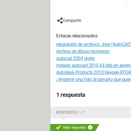
¿Alguien conoce la solución a este pr
molesto!
Compartir
Gracias de antemano.
Enlaces relacionados:
Configuración: 
Windows Vista / I
reparación de archivos .dwg (AutoCAD
Archivo de dibujo incorrecto
autocad 2004 gratis
instalar autocad 2010 64 bits en seven
Autodesk.Products.2010.Keygen-XFOR
¿Imprimir una foto al tamaño que que
1 respuesta
RESPUESTA 1 / 1
Mejor respuesta