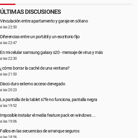
ÚLTIMAS DISCUSIONES
Vinculación entre apartamento y garaje en sótano
a las 22:50
Diferencias entre un portátil y un escritorio fijo
a las 22:47
En mi celular samsung galaxy s20 - mensaje de virus y más
a las 22:30
¿cómo borrar la caché de una ventana?
a las 21:50
Disco duro externo acceso denegado
a las 20:23
La pantalla de la tablet s7fe no funciona, pantalla negra
a las 19:52
Imposible instalar el media feature pack en windows ...
a las 19:06
Fallos en las secuencias de arranque seguros
a las 18:56