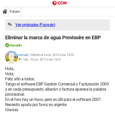
Forum
Ver originales (Francés)
Eliminar la marca de agua Provisoire en EBP
Resuelto
nomadi
-
Editado el 4 ene. 2010 a las 18:53
lolo -
10 jun. 2017 a las 18:37
Hola,
Hola,
Feliz año a todos.
Tengo el software EBP Gestión Comercial y Facturación 2009
y en cada presupuesto, albarán o factura aparece la palabra
provisional.
En el foro hay un truco, pero es útil para el software 2007.
Necesito ayuda por favor, es urgente.
Gracias.