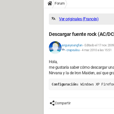
Forum
Ver originales (Francés)
Descargar fuente rock (AC/DC
angusyoungfan
-
Editado el 17 nov. 2009
crapoulou
-
4 mar. 2010 a las 15:51
Hola,
me gustaría saber cómo descargar una 
Nirvana y la de Iron Maiden, así que g
Configuración: 
Windows XP Firefo
Compartir