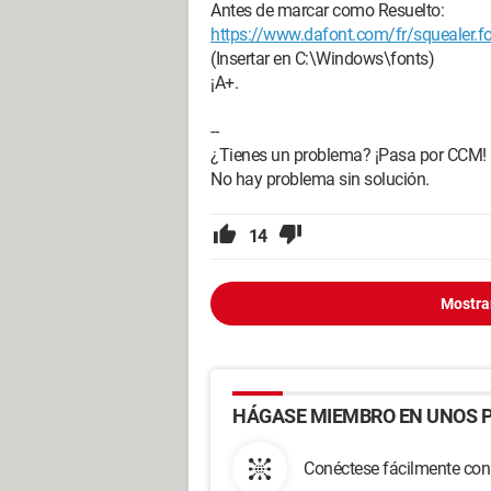
Antes de marcar como Resuelto:
https://www.dafont.com/fr/squealer.f
(Insertar en C:\Windows\fonts)
¡A+.
--
¿Tienes un problema? ¡Pasa por CCM!
No hay problema sin solución.
14
Mostra
HÁGASE MIEMBRO EN UNOS P
Conéctese fácilmente con