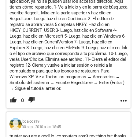
aplicación, ya no se pueden usar los accesos directos. Aquí
tienes cómo repararlo. 1- Ve a Inicio y en la barra de búsqueda
escribe Regedit. Mira en la parte superior y haz clic en
Regedit.exe. Luego haz clic en Continuar. 2- El editor de
registro se abrirá; verás 5 carpetas HKEY. Haz clic en
HKEY_CURRENT_USER 3- Luego, haz clic en Software 4-
Luego, haz clic en Microsoft 5- Luego, haz clic en Windows 6-
Luego, haz clic en CurrentVersion 7- Luego, haz clic en
Explorer 8- Luego, haz clic en FileExts 9- Luego, haz clic en .lnk
o el tipo de archivo que corresponda a tu problema. 10- Luego,
verás UserChoice. Elimina ese archivo. 11- Cierra el editor del
registro 12- Cierra y vuelve a iniciar sesión o reinicia la
computadora para que tus iconos se restauren. Para
Windows XP: Ve a Todos los programas → Accesorios →
Símbolo del sistema → Escribe Regedit.exe → Enter (Entrar)
→ Sigue el tutorial anterior.
0
localoca19
30 sept. 2010 a las 18:45
truster you are a god! lol computers aren’t my thing but thanks