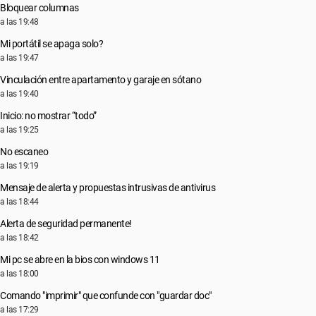
Bloquear columnas
a las 19:48
Mi portátil se apaga solo?
a las 19:47
Vinculación entre apartamento y garaje en sótano
a las 19:40
Inicio: no mostrar “todo”
a las 19:25
No escaneo
a las 19:19
Mensaje de alerta y propuestas intrusivas de antivirus
a las 18:44
Alerta de seguridad permanente!
a las 18:42
Mi pc se abre en la bios con windows 11
a las 18:00
Comando "imprimir" que confunde con "guardar doc"
a las 17:29