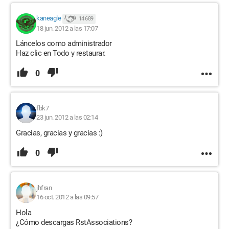
kaneagle
14 689
18 jun. 2012 a las 17:07
Láncelos como administrador
Haz clic en Todo y restaurar.
0
fbk7
23 jun. 2012 a las 02:14
Gracias, gracias y gracias :)
0
jhfran
16 oct. 2012 a las 09:57
Hola
¿Cómo descargas RstAssociations?