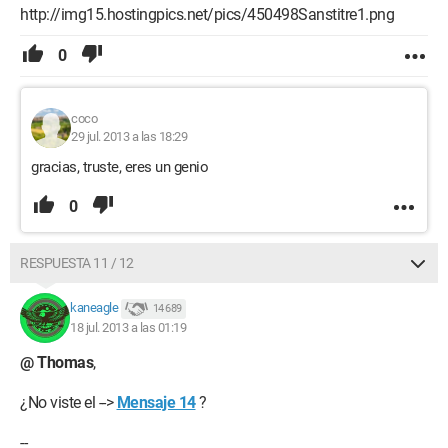
http://img15.hostingpics.net/pics/450498Sanstitre1.png
0
coco
29 jul. 2013 a las 18:29
gracias, truste, eres un genio
0
RESPUESTA 11 / 12
kaneagle
14 689
18 jul. 2013 a las 01:19
@ Thomas
,
¿No viste el -->
Mensaje 14
?
--