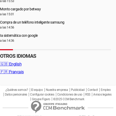
a las 15:53
Monto cargado por betway
a las 15:01
Compra de un teléfono inteligente samsung
a las 14:56
Ia sistemática con google
a las 14:36
OTROS IDIOMAS
🇬🇧
English
🇫🇷
Français
¿Quiénes somos?
El equipo
Nuestra empresa
Publicidad
Contact
Empleo
Datos personales
Configurar cookies
Condiciones de uso
RSS
Avisos legales
Groupe Figaro
©2025 CCM Benchmark