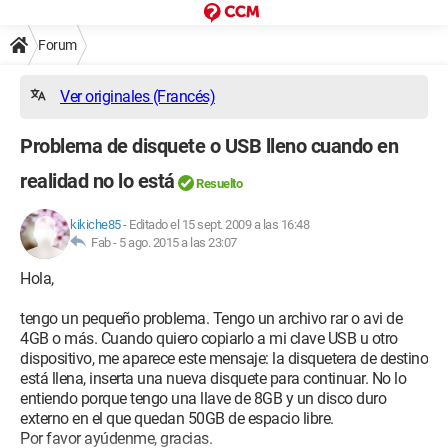
Forum
Ver originales (Francés)
Problema de disquete o USB lleno cuando en
realidad no lo está
Resuelto
kikiche85
-
Editado el 15 sept. 2009 a las 16:48
Fab -
5 ago. 2015 a las 23:07
Hola,
tengo un pequeño problema. Tengo un archivo rar o avi de
4GB o más. Cuando quiero copiarlo a mi clave USB u otro
dispositivo, me aparece este mensaje: la disquetera de destino
está llena, inserta una nueva disquete para continuar. No lo
entiendo porque tengo una llave de 8GB y un disco duro
externo en el que quedan 50GB de espacio libre.
Por favor ayúdenme, gracias.