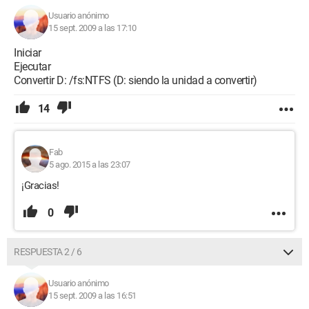
Usuario anónimo
15 sept. 2009 a las 17:10
Iniciar
Ejecutar
Convertir D: /fs:NTFS (D: siendo la unidad a convertir)
14
Fab
5 ago. 2015 a las 23:07
¡Gracias!
0
RESPUESTA 2 / 6
Usuario anónimo
15 sept. 2009 a las 16:51