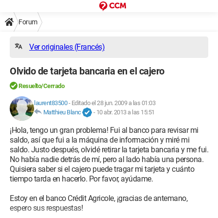
Forum
Ver originales (Francés)
Olvido de tarjeta bancaria en el cajero
Resuelto/Cerrado
laurent83500
-
Editado el 28 jun. 2009 a las 01:03
Matthieu Blanc
-
10 abr. 2013 a las 15:51
¡Hola, tengo un gran problema! Fui al banco para revisar mi
saldo, así que fui a la máquina de información y miré mi
saldo. Justo después, olvidé retirar la tarjeta bancaria y me fui.
No había nadie detrás de mí, pero al lado había una persona.
Quisiera saber si el cajero puede tragar mi tarjeta y cuánto
tiempo tarda en hacerlo. Por favor, ayúdame.
Estoy en el banco Crédit Agricole, ¡gracias de antemano,
espero sus respuestas!