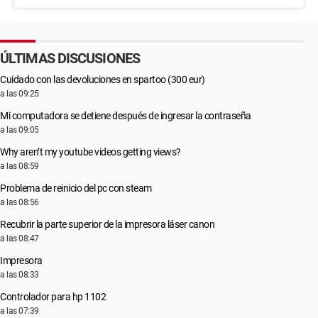
ÚLTIMAS DISCUSIONES
Cuidado con las devoluciones en spartoo (300 eur)
a las 09:25
Mi computadora se detiene después de ingresar la contraseña
a las 09:05
Why aren’t my youtube videos getting views?
a las 08:59
Problema de reinicio del pc con steam
a las 08:56
Recubrir la parte superior de la impresora láser canon
a las 08:47
Impresora
a las 08:33
Controlador para hp 1102
a las 07:39