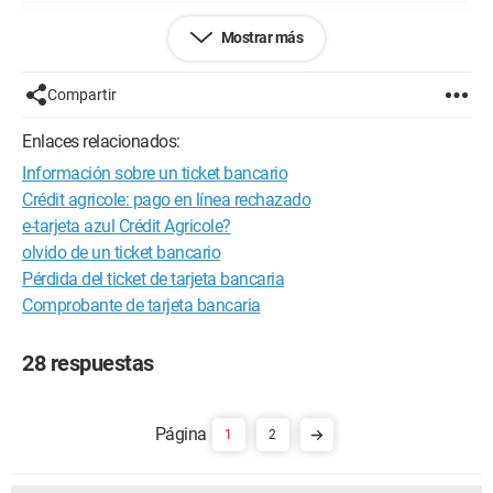
Configuración:
 Amd Phenom 9500 2.3Ghz OCZ 
Mostrar más
StealthXStream 600W Ati 4850 Golden Sample MSI K9a2 
Platinum NTEC Nine Hundred Corsaire Dominator DDR2 
Compartir
1100Mhz 4X 1 Go
Enlaces relacionados:
Información sobre un ticket bancario
Crédit agricole: pago en línea rechazado
e-tarjeta azul Crédit Agricole?
olvido de un ticket bancario
Pérdida del ticket de tarjeta bancaria
Comprobante de tarjeta bancaria
28 respuestas
1
2