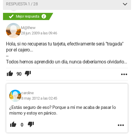
RESPUESTA 1 / 28
Mejor respuesta
M@thew
28 jun. 2009 a las 09:46
Hola, si no recuperas tu tarjeta, efectivamente será "tragada"
por el cajero...
--
Todos hemos aprendido un día, nunca deberíamos olvidarlo...
90
caroline
8 may. 2012 a las 02:45
¿Estás seguro de eso? Porque a mí me acaba de pasar lo
mismo y estoy en pánico.
0