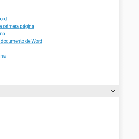
Word
la primera página
ina
un documento de Word
ina