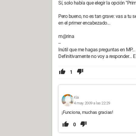
Sí, solo había que elegir la opción "Pri
Pero bueno, no es tan grave: vas a tu 
en el primer encabezado...
m@rina
--
Inútil que me hagas preguntas en MP...
Definitivamente no voy a responder... El
1
Kia
4 may. 2009 a las 22:29
¡Funciona, muchas gracias!
0