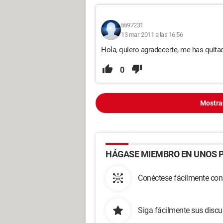
titi97231
13 mar. 2011 a las 16:56
Hola, quiero agradecerte, me has quitad
0
Mostra
HÁGASE MIEMBRO EN UNOS P
Conéctese fácilmente con
Siga fácilmente sus disc