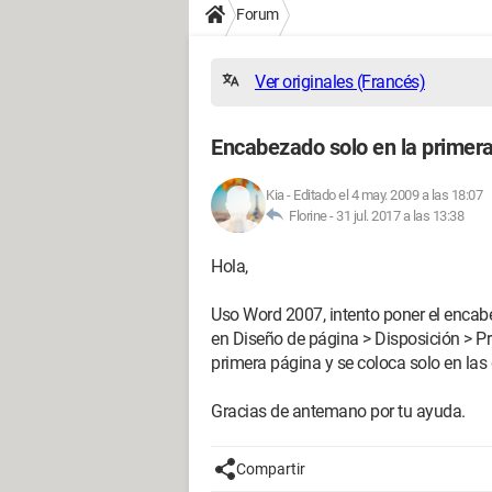
Forum
Ver originales (Francés)
Encabezado solo en la primer
Kia
-
Editado el 4 may. 2009 a las 18:07
Florine -
31 jul. 2017 a las 13:38
Hola,
Uso Word 2007, intento poner el encab
en Diseño de página > Disposición > Pr
primera página y se coloca solo en la
Gracias de antemano por tu ayuda.
Compartir