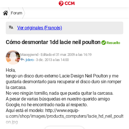
Forum
Ver originales (Francés)
Cómo desmontar 1dd lacie neil poulton
Resuelto
Maxxypwnd
-
Editado el 31 mar. 2009 a las 16:19
jidero
-
3 dic. 2013 a las 14:00
Hola,
tengo un disco duro externo Lacie Design Neil Poulton y me
gustaría desmontarlo para recuperar el disco duro sin romper
la carcasa.
No veo ningún tornillo, nada que pueda quitar la carcasa.
A pesar de varias búsquedas en nuestro querido amigo
Google, no he encontrado nada al respecto.
Aquí está el modelo: http://www.equip-
u.com/shop/images/products_computers/lacie_hd_neil_poult
on.jpg