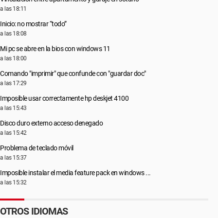
a las 18:11
Inicio: no mostrar “todo”
a las 18:08
Mi pc se abre en la bios con windows 11
a las 18:00
Comando "imprimir" que confunde con "guardar doc"
a las 17:29
Imposible usar correctamente hp deskjet 4100
a las 15:43
Disco duro externo acceso denegado
a las 15:42
Problema de teclado móvil
a las 15:37
Imposible instalar el media feature pack en windows ...
a las 15:32
OTROS IDIOMAS