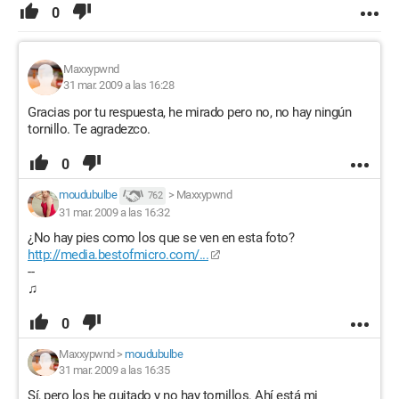
0
Maxxypwnd
31 mar. 2009 a las 16:28
Gracias por tu respuesta, he mirado pero no, no hay ningún
tornillo. Te agradezco.
0
moudubulbe
>
Maxxypwnd
762
31 mar. 2009 a las 16:32
¿No hay pies como los que se ven en esta foto?
http://media.bestofmicro.com/...
--
♫
0
Maxxypwnd
>
moudubulbe
31 mar. 2009 a las 16:35
Sí, pero los he quitado y no hay tornillos. Ahí está mi