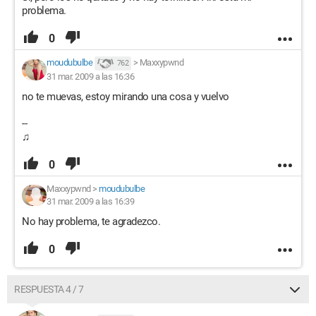
problema.
0
moudubulbe
>
Maxxypwnd
762
31 mar. 2009 a las 16:36
no te muevas, estoy mirando una cosa y vuelvo
--
♫
0
Maxxypwnd
>
moudubulbe
31 mar. 2009 a las 16:39
No hay problema, te agradezco.
0
RESPUESTA 4 / 7