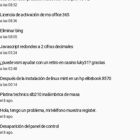
a las 08:52
Licencia de activación de ms office 365
a las 08:36
Eliminar bing
a las 08:05
Javascript redondeo a 2 cifras decimales
a las 05:24
¿puede vsm ayudar con un retiro en casino luky31? gracias
a las 02:48
Después de la instalación de linux mint en un hp elitebook 8570
a las 00:14
Platina technics slb210 inalámbrica de masa
el 8 ago.
Hola, tengo un problema, mi teléfono muestra register.
el 8 ago.
Desaparición del panel de control
el 8 ago.