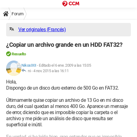
Forum
Ver originales (Francés)
¿Copiar un archivo grande en un HDD FAT32?
Resuelto
NikosIXII
-
Editado el 6 ene. 2009 a las 15:05
ni -
4 nov. 2015 a las 16:11
Hola,
Dispongo de un disco duro externo de 500 Go en FAT32.
Últimamente quise copiar un archivo de 13 Go en mi disco
duro, del cual quedan al menos 400 Go. Aparece un mensaje
de error, diciendo que es imposible copiar la carpeta o el
archivo y me pide un análisis de disco que resulta ser
superficial e inútil.
En verdad, si he leído bien, creo entender que es imposible