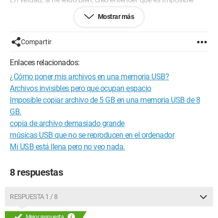
copiar un archivo demasiado voluminoso en mi disco duro ya
Mostrar más
que está en FAT32.
Pero entonces, ¿cómo hacer? No tengo ninguna idea y no
Compartir
encuentro ninguna solución a este problema.
Enlaces relacionados:
Su ayuda me sería de gran utilidad.
¿Cómo poner mis archivos en una memoria USB?
Gracias de antemano.
Archivos invisibles pero que ocupan espacio
Paz.
Imposible copiar archivo de 5 GB en una memoria USB de 8
NikosIXII.
GB.
copia de archivo demasiado grande
Configuración: 
Windows XP Firefox 3.0.5
músicas USB que no se reproducen en el ordenador
Mi USB está llena pero no veo nada.
8 respuestas
RESPUESTA 1 / 8
Mejor respuesta